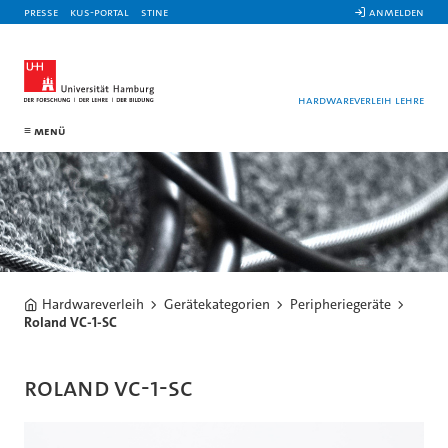
Presse
KUS-Portal
STiNE
 Anmelden
Hardwareverleih Lehre
Menü
Hardwareverleih
Gerätekategorien
Peripheriegeräte
Roland VC-1-SC
Roland VC-1-SC