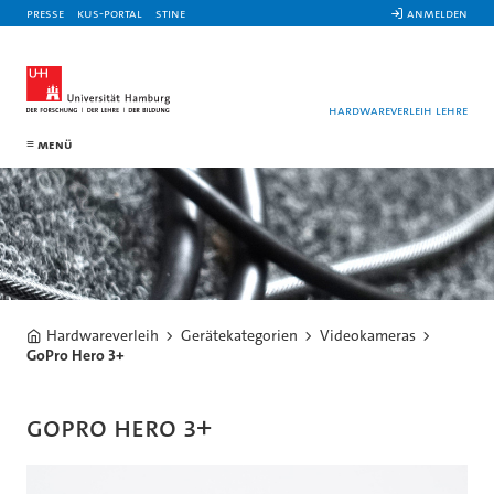
Presse
KUS-Portal
STiNE
 Anmelden
Hardwareverleih Lehre
Menü
Hardwareverleih
Gerätekategorien
Videokameras
GoPro Hero 3+
GoPro Hero 3+